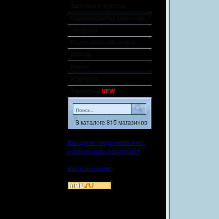
Здоровье и красота
Подарки(Цветы, сувениры...)
Продукты
Спорт, рыбалка, отдых
Мебель
Интим
Искусство
Турфирмы
NEW
В каталоге 815 магазинов
Выгодное предложение по
страхованию автомобиля
Cмешное видео