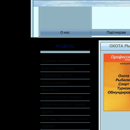
О нас
Партнерам
ОХОТА Р
РАЗДЕЛЫ
Бытовая техника
Книги и канцтовары
Компьютеры и ПО
Игры и игрушки
Авто-Мото
Строительство и ремонт
Цифровая и фото техника
Другое
Сотовые телефоны и связь
Одежда