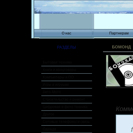
О нас
Партнерам
БОМОНД
РАЗДЕЛЫ
Бытовая техника
Книги и канцтовары
Компьютеры и ПО
Игры и игрушки
Авто-Мото
Строительство и ремонт
Комм
Цифровая и фото техника
Другое
Сотовые телефоны и связь
Одежда