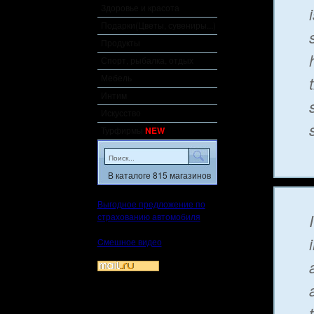
Здоровье и красота
Подарки(Цветы, сувениры...)
Продукты
Спорт, рыбалка, отдых
Мебель
Интим
Искусство
Турфирмы
NEW
В каталоге 815 магазинов
Выгодное предложение по
страхованию автомобиля
Cмешное видео