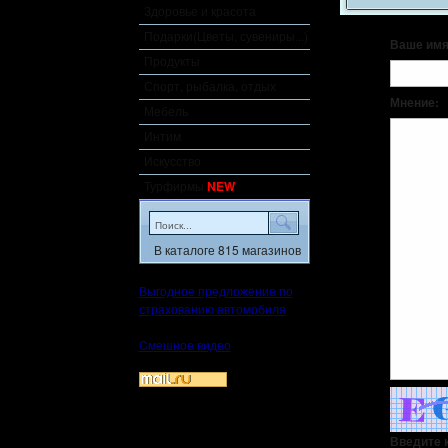
Здоровье и красота
Подарки(Цветы, сувениры...)
Ваше имя
Продукты
Спорт, рыбалка, отдых
Мнение:
Мебель
Интим
Искусство
Турфирмы
NEW
В каталоге 815 магазинов
Выгодное предложение по
страхованию автомобиля
Cмешное видео
Введите к