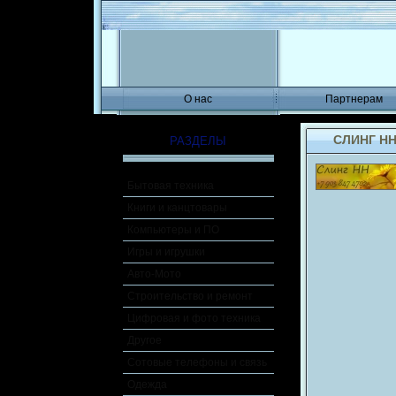
О нас
Партнерам
СЛИНГ Н
РАЗДЕЛЫ
Бытовая техника
Книги и канцтовары
Компьютеры и ПО
Игры и игрушки
Авто-Мото
Строительство и ремонт
Цифровая и фото техника
Другое
Сотовые телефоны и связь
Одежда