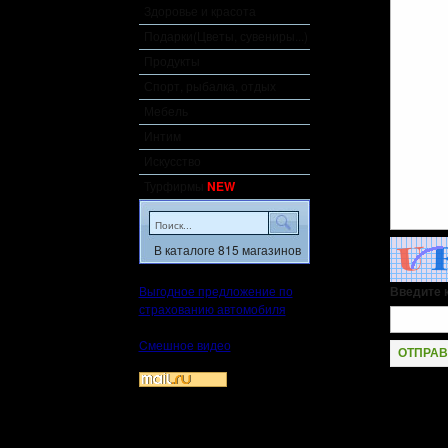
Здоровье и красота
Подарки(Цветы, сувениры...)
Продукты
Спорт, рыбалка, отдых
Мебель
Интим
Искусство
Турфирмы
NEW
В каталоге 815 магазинов
Введите к
Выгодное предложение по
страхованию автомобиля
Cмешное видео
ОТПРАВ