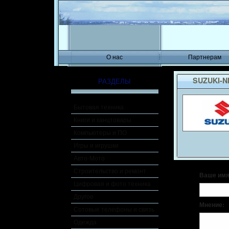
О нас
Партнерам
SUZUKI-N
РАЗДЕЛЫ
Бытовая техника
Книги и канцтовары
Компьютеры и ПО
Игры и игрушки
Авто-Мото
Строительство и ремонт
Ваше имя
Цифровая и фото техника
Другое
Мнение:
Сотовые телефоны и связь
Одежда