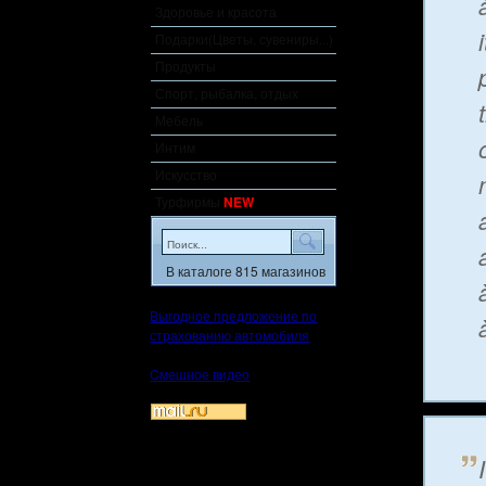
Здоровье и красота
Подарки(Цветы, сувениры...)
Продукты
Спорт, рыбалка, отдых
Мебель
Интим
Искусство
Турфирмы
NEW
В каталоге 815 магазинов
Выгодное предложение по
страхованию автомобиля
Cмешное видео