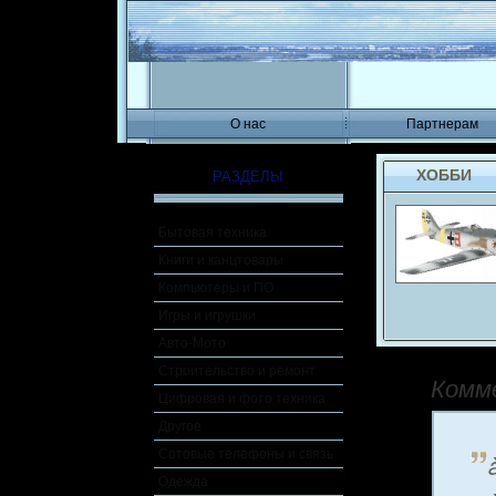
О нас
Партнерам
ХОББИ
РАЗДЕЛЫ
Бытовая техника
Книги и канцтовары
Компьютеры и ПО
Игры и игрушки
Авто-Мото
Строительство и ремонт
Комм
Цифровая и фото техника
Другое
Сотовые телефоны и связь
Одежда